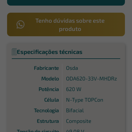
Tenho dúvidas sobre este
produto
Especificações técnicas
Fabricante
Osda
Modelo
ODA620-33V-MHDRz
Potência
620 W
Célula
N-Type TOPCon
Tecnologia
Bifacial
Estrutura
Composite
Tensão de circuito
49,08 V