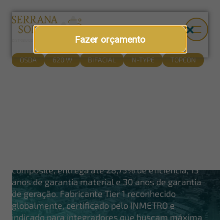
Fazer orçamento
OSDA
620 W
BIFACIAL
N-TYPE
TOPCON
N-Type TOPCon bifacial
Painel solar Osda 620 W
O painel solar Osda 620 W N-Type TOPCon
bifacial é o módulo fotovoltaico presente em
todos os geradores Serrana Solar. Com
tecnologia N-Type TOPCon e estrutura
composite, entrega até 28,75% de eficiência, 15
anos de garantia material e 30 anos de garantia
de geração. Fabricante Tier 1 reconhecido
globalmente, certificado pelo INMETRO e
indicado para integradores que buscam máxima