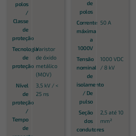
de
polos
polos
/
Classe
Corrente
50 A
de
máxima
proteção
a
1000V
Tecnologia
Varistor
de
de óxido
Tensão
1000 VDC
proteção
metálico
nominal
/ 8 kV
(MOV)
de
isolamento
Nível
3,5 kV / <
/ De
de
25 ns
pulso
proteção
/
Seção
2,5 até 10
Tempo
dos
mm²
de
condutores