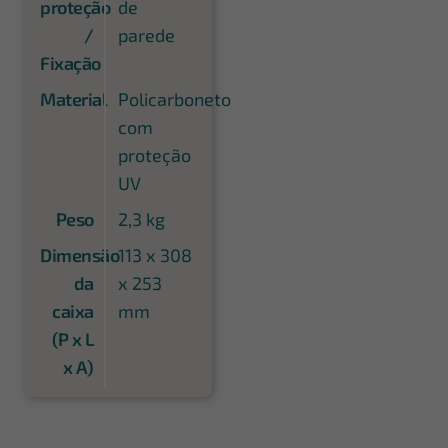
proteção
de
/
parede
Fixação
Material
Policarboneto
com
proteção
UV
Peso
2,3 kg
Dimensão
113 x 308
da
x 253
caixa
mm
(P x L
x A)