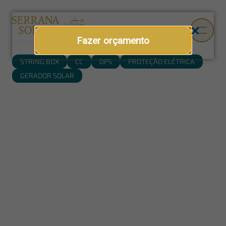
Fazer orçamento
STRING BOX
CC
DPS
PROTEÇÃO ELÉTRICA
GERADOR SOLAR
String box CC Clamper
A string box CC é um componente essencial para ampliar a
segurança elétrica de sistemas fotovoltaicos conectados à
rede. Aplicada no lado de corrente alternada, ela contribui
para a proteção da instalação solar após o inversor, auxiliando
no seccionamento do circuito e na proteção contra surtos de
tensão que podem comprometer equipamentos e
componentes da usina.
Composta por disjuntor e DPS, dispositivo de proteção contra
surtos, a string box CC para energia solar atua como uma
camada estratégica de segurança em projetos residenciais,
comerciais, rurais e industriais. Sua presença no sistema