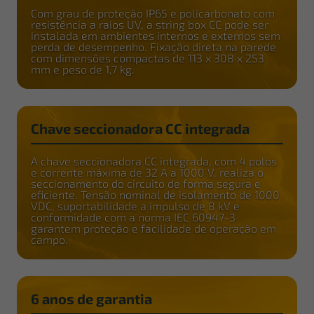
Com grau de proteção IP65 e policarbonato com
resistência a raios UV, a string box CC pode ser
instalada em ambientes internos e externos sem
perda de desempenho. Fixação direta na parede
com dimensões compactas de 113 x 308 x 253
mm e peso de 1,7 kg.
Chave seccionadora CC integrada
A chave seccionadora CC integrada, com 4 polos
e corrente máxima de 32 A a 1000 V, realiza o
seccionamento do circuito de forma segura e
eficiente. Tensão nominal de isolamento de 1000
VDC, suportabilidade a impulso de 8 kV e
conformidade com a norma IEC 60947-3
garantem proteção e facilidade de operação em
campo.
6 anos de garantia