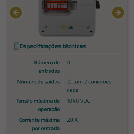
Especificações técnicas
Número de
4
entradas
Número de saídas
2, com 2 conexões
cada
Tensão máxima de
1040 VDC
operação
Corrente máxima
20 A
por entrada