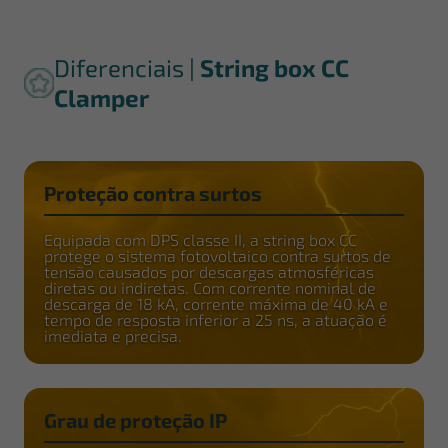
Diferenciais |
String box CC
Clamper
Proteção contra surtos
Equipada com DPS classe II, a string box CC
protege o sistema fotovoltaico contra surtos de
tensão causados por descargas atmosféricas
diretas ou indiretas. Com corrente nominal de
descarga de 18 kA, corrente máxima de 40 kA e
tempo de resposta inferior a 25 ns, a atuação é
imediata e precisa.
Grau de proteção IP