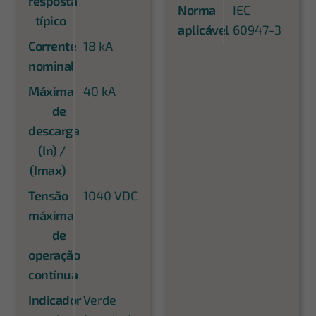
resposta
Norma
IEC
típico
aplicável
60947-3
Corrente
18 kA
nominal
Máxima
40 kA
de
descarga
(In) /
(Imax)
Tensão
1040 VDC
máxima
de
operação
contínua
Indicador
Verde