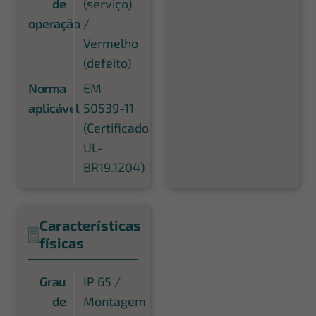
de
(serviço)
operação
/
Vermelho
(defeito)
Norma
EM
aplicável
50539-11
(Certificado
UL-
BR19.1204)
Características
físicas
Grau
IP 65 /
de
Montagem