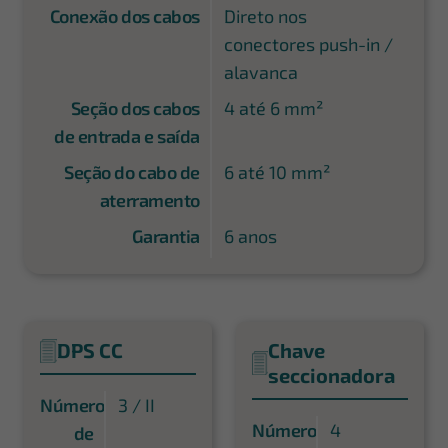
Conexão dos cabos
Direto nos
conectores push-in /
alavanca
Seção dos cabos
4 até 6 mm²
de entrada e saída
Seção do cabo de
6 até 10 mm²
aterramento
Garantia
6 anos
DPS CC
Chave
seccionadora
Número
3 / II
Número
4
de