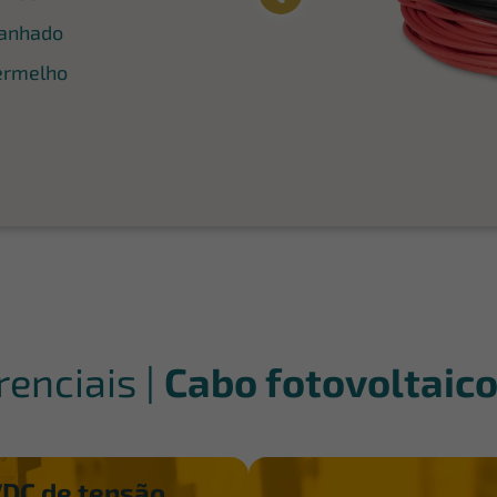
tanhado
ermelho
renciais |
Cabo fotovoltaico
VDC de tensão