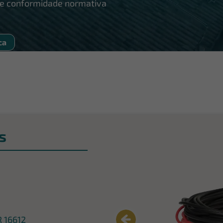
 e conformidade normativa
ca
s
 16612