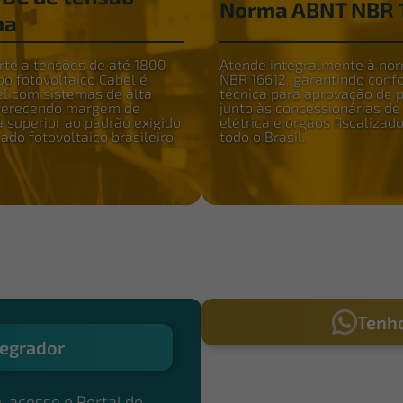
Norma ABNT NBR 
ma
te a tensões de até 1800
Atende integralmente à no
bo fotovoltaico Cabel é
NBR 16612, garantindo conf
l com sistemas de alta
técnica para aprovação de p
oferecendo margem de
junto às concessionárias de
 superior ao padrão exigido
elétrica e órgãos fiscalizad
ado fotovoltaico brasileiro.
todo o Brasil.
Tenho
egrador
, acesse o Portal do