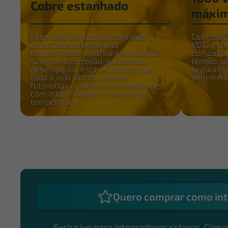
Cobre estanhado
máxi
Fabricado em cobre estanhado, o
Com supor
cabo Cabel oferece alta
VDC, o ca
condutividade elétrica e resistência
compatíve
superior à corrosão, garantindo
tensão, 
desempenho estável ao longo de
segurança
toda a vida útil do sistema
pelo merc
fotovoltaico, mesmo em ambientes
com alta umidade e variação de
temperatura.
Quero comprar como int
Exclusivo para integradores solares. Clique