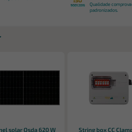
Qualidade comprova
padronizados.
r
nel solar Osda 620 W
String box CC Clam