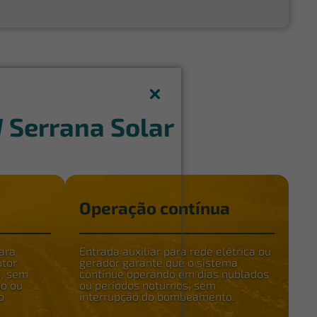
W Serrana Solar
Operação contínua
para
Entrada auxiliar para rede elétrica ou
otor
gerador garante que o sistema
s, sem
continue operando em dias nublados
o ou
ou períodos noturnos, sem
o
interrupção do bombeamento.