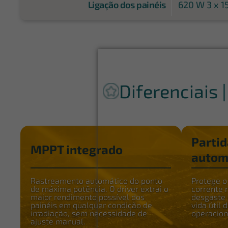
Ligação dos painéis
620 W 3 x 1
Diferenciais 
Partid
MPPT integrado
autom
Rastreamento automático do ponto
Protege o
de máxima potência. O driver extrai o
corrente 
maior rendimento possível dos
desgaste
painéis em qualquer condição de
vida útil 
irradiação, sem necessidade de
operacion
ajuste manual.