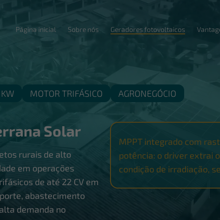
Página inicial
Sobre nós
Geradores fotovoltaicos
Vantag
 KW
MOTOR TRIFÁSICO
AGRONEGÓCIO
errana Solar
MPPT integrado com ras
etos rurais de alto
potência: o driver extrai
dade em operações
condição de irradiação, 
ifásicos de até 22 CV em
 porte, abastecimento
 alta demanda no