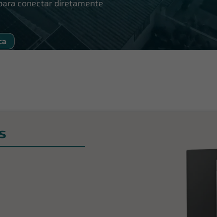
o para conectar diretamente
ca
s