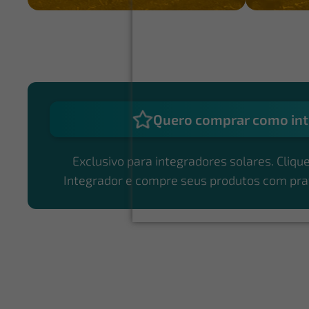
Quero comprar como int
Exclusivo para integradores solares. Clique
Integrador e compre seus produtos com pra