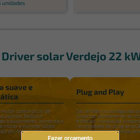
5 unidades
|
Driver solar Verdejo 22 k
a suave e
Plug and Play
ática
 motor contra picos de
Sai de fábrica configurado 
na partida. Reduz o
conectar diretamente ao m
 do equipamento, aumenta a
trifásico. Instalação simple
do motor e elimina falhas
necessidade de programaçã
ais por sobrecarga.
configuração em campo pel
integrador.
Fazer orçamento