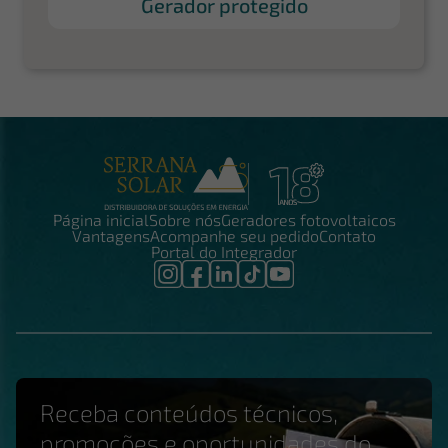
Gerador protegido
Página inicial
Sobre nós
Geradores fotovoltaicos
Vantagens
Acompanhe seu pedido
Contato
Portal do Integrador
Receba conteúdos técnicos,
promoções e oportunidades do