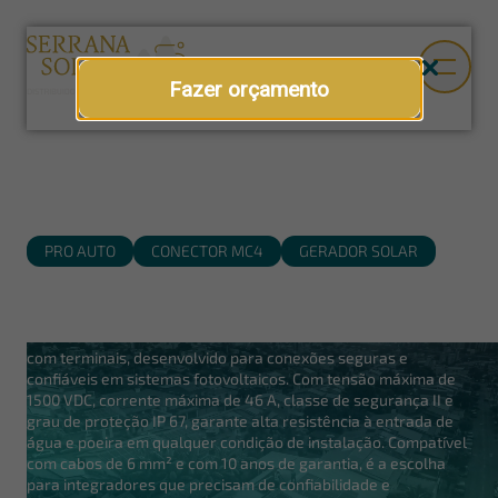
Fazer orçamento
PRO AUTO
CONECTOR MC4
GERADOR SOLAR
Conectores MC4 Pro Auto
O conector fotovoltaico MC4 Pro Auto é um kit macho e fêmea
com terminais, desenvolvido para conexões seguras e
confiáveis em sistemas fotovoltaicos. Com tensão máxima de
1500 VDC, corrente máxima de 46 A, classe de segurança II e
grau de proteção IP 67, garante alta resistência à entrada de
água e poeira em qualquer condição de instalação. Compatível
com cabos de 6 mm² e com 10 anos de garantia, é a escolha
para integradores que precisam de confiabilidade e