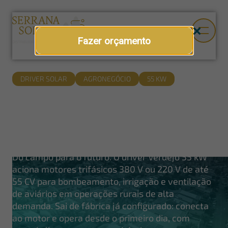
Fazer orçamento
DRIVER SOLAR
AGRONEGÓCIO
55 KW
Driver bomba solar
Driver Verdejo 55 kW + painéis Osda
620 W
Do campo para o futuro. O driver Verdejo 55 kW
aciona motores trifásicos 380 V ou 220 V de até
55 CV para bombeamento, irrigação e ventilação
de aviários em operações rurais de alta
demanda. Sai de fábrica já configurado: conecta
ao motor e opera desde o primeiro dia, com