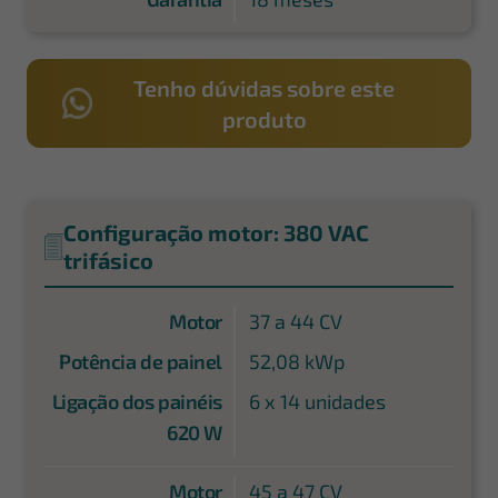
Tenho dúvidas sobre este
produto
Configuração motor: 380 VAC
trifásico
Motor
37 a 44 CV
Potência de painel
52,08 kWp
Ligação dos painéis
6 x 14 unidades
620 W
Motor
45 a 47 CV