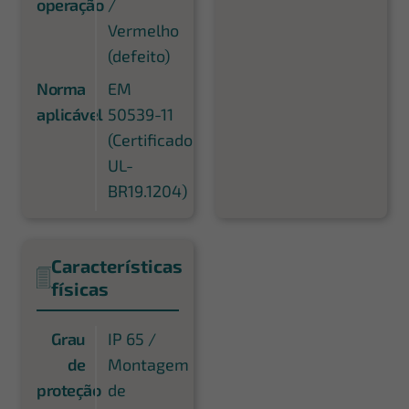
operação
/
Vermelho
(defeito)
Norma
EM
aplicável
50539-11
(Certificado
UL-
BR19.1204)
Características
físicas
Grau
IP 65 /
de
Montagem
proteção
de