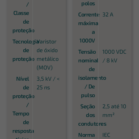
polos
/
Classe
Corrente
32 A
de
máxima
proteção
a
1000V
Tecnologia
Varistor
de
de óxido
Tensão
1000 VDC
proteção
metálico
nominal
/ 8 kV
(MOV)
de
isolamento
Nível
3,5 kV / <
/ De
de
25 ns
pulso
proteção
/
Seção
2,5 até 10
Tempo
dos
mm²
de
condutores
resposta
Norma
IEC