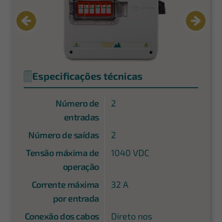
Especificações técnicas
Número de
2
entradas
Número de saídas
2
Tensão máxima de
1040 VDC
operação
Corrente máxima
32 A
por entrada
Conexão dos cabos
Direto nos