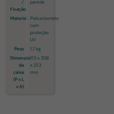
/
parede
Fixação
Material
Policarboneto
com
proteção
UV
Peso
1,7 kg
Dimensão
113 x 308
da
x 253
caixa
mm
(P x L
x A)