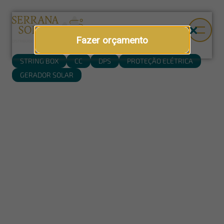
Fazer orçamento
STRING BOX
CC
DPS
PROTEÇÃO ELÉTRICA
GERADOR SOLAR
String box CC Clamper
A string box CC é um componente essencial para ampliar a
segurança elétrica de sistemas fotovoltaicos conectados à
rede. Aplicada no lado de corrente alternada, ela contribui
para a proteção da instalação solar após o inversor, auxiliando
no seccionamento do circuito e na proteção contra surtos de
tensão que podem comprometer equipamentos e
componentes da usina.
Composta por disjuntor e DPS, dispositivo de proteção contra
surtos, a string box CC para energia solar atua como uma
camada estratégica de segurança em projetos residenciais,
comerciais, rurais e industriais. Sua presença no sistema