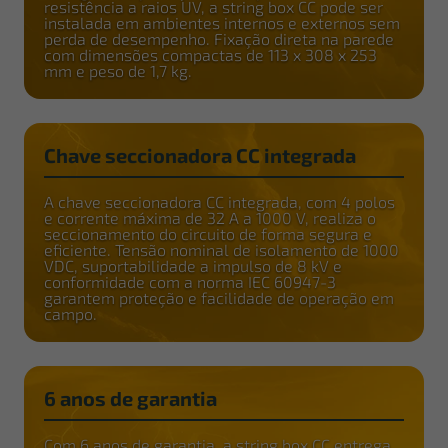
resistência a raios UV, a string box CC pode ser
instalada em ambientes internos e externos sem
perda de desempenho. Fixação direta na parede
com dimensões compactas de 113 x 308 x 253
mm e peso de 1,7 kg.
Chave seccionadora CC integrada
A chave seccionadora CC integrada, com 4 polos
e corrente máxima de 32 A a 1000 V, realiza o
seccionamento do circuito de forma segura e
eficiente. Tensão nominal de isolamento de 1000
VDC, suportabilidade a impulso de 8 kV e
conformidade com a norma IEC 60947-3
garantem proteção e facilidade de operação em
campo.
6 anos de garantia
Com 6 anos de garantia, a string box CC entrega