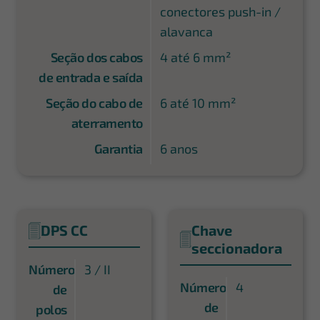
conectores push-in /
alavanca
Seção dos cabos
4 até 6 mm²
de entrada e saída
Seção do cabo de
6 até 10 mm²
aterramento
Garantia
6 anos
DPS CC
Chave
seccionadora
Número
3 / II
Número
4
de
de
polos