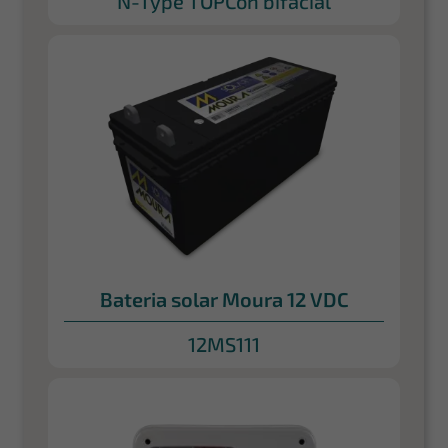
N-Type TOPCon bifacial
Bateria solar Moura 12 VDC
12MS111