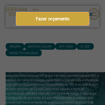
Fazer orçamento
MOURA
BATERIA SOLAR
OFF GRID
12 VDC
NANO TECNOLOGIA
Bateria solar Moura 12 VDC
A bateria solar Moura é desenvolvida especificamente para
sistemas fotovoltaicos off grid e híbridos, com tecnologia PbC e
células de nano tecnologia para maior ciclo de vida e eficiência
energética. Disponível nas capacidades de 105 A ou 220 A, com
tensão nominal de 12 VDC, tipo solar selada e livre de
manutenção, oferece mais de 450 ciclos de carga e descarga.
Com 2 anos de garantia, é a escolha para integradores que
buscam armazenamento de energia confiável, durável e de