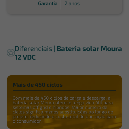
Garantia
2 anos
Diferenciais |
Bateria solar Moura
12 VDC
Mais de 450 ciclos
Com mais de 450 ciclos de carga e descarga, a
bateria solar Moura oferece longa vida útil para
sistemas off grid e híbridos. Maior número de
ciclos significa menos substituições ao longo do
projeto, reduzindo o custo total de operação para
o consumidor.