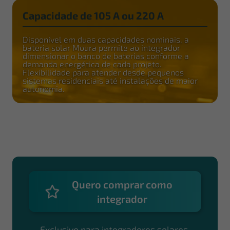
Capacidade de 105 A ou 220 A
Disponível em duas capacidades nominais, a
bateria solar Moura permite ao integrador
dimensionar o banco de baterias conforme a
demanda energética de cada projeto.
Flexibilidade para atender desde pequenos
sistemas residenciais até instalações de maior
autonomia.
Quero comprar como
integrador
Exclusivo para integradores solares.