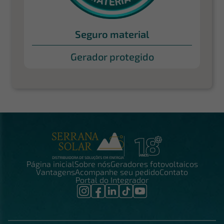
Seguro material
Gerador protegido
Página inicial
Sobre nós
Geradores fotovoltaicos
Vantagens
Acompanhe seu pedido
Contato
Portal do Integrador