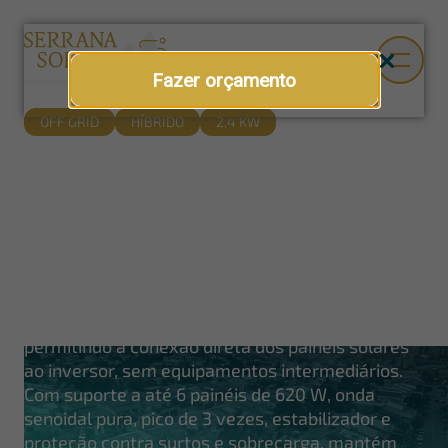
Fazer orçamento
OFF GRID
HÍBRIDO
2,4 KW
Geradores fotovoltaicos off grid híbrido
Torrontes 2,4 kW + painéis Osda
620 W
Kit completo para locais com acesso limitado ou
inexistente à rede elétrica. O Torrontes é o
primeiro inversor off grid do Brasil com
controlador de carga MPPT integrado,
permitindo a conexão direta dos painéis solares
ao inversor, sem equipamentos intermediários.
Com suporte a até 6 painéis de 620 W, onda
senoidal pura, pico de 3 vezes, estabilizador e
proteção contra surtos e sobrecarga, mantém