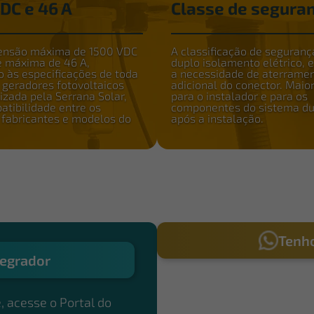
DC e 46 A
Classe de seguran
tensão máxima de 1500 VDC
A classificação de segurança
e máxima de 46 A,
duplo isolamento elétrico, 
 às especificações de toda
a necessidade de aterrame
e geradores fotovoltaicos
adicional do conector. Maio
izada pela Serrana Solar,
para o instalador e para os
tibilidade entre os
componentes do sistema du
s fabricantes e modelos do
após a instalação.
Tenho
egrador
, acesse o Portal do