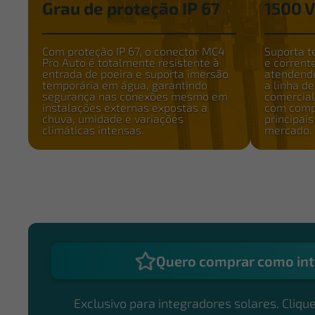
Grau de proteção IP 67
1500 V
Com proteção IP 67, o conector MC4
Suporta 
Pro Auto é totalmente resistente à
e corrent
entrada de poeira e suporta imersão
atendendo
temporária em água, garantindo
a linha d
segurança nas conexões mesmo em
comercial
instalações externas expostas a
com compa
chuva, umidade e variações
principai
climáticas intensas.
mercado.
Quero comprar como int
Exclusivo para integradores solares. Clique