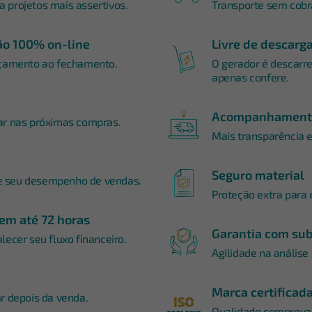
 projetos mais assertivos.
Transporte sem cobra
o 100% on-line
Livre de descarg
rçamento ao fechamento.
O gerador é descarre
apenas confere.
Acompanhamento
ar nas próximas compras.
Mais transparência 
Seguro material
e seu desempenho de vendas.
Proteção extra para 
em até 72 horas
Garantia com sub
lecer seu fluxo financeiro.
Agilidade na análise
Marca certificad
r depois da venda.
Qualidade comprova