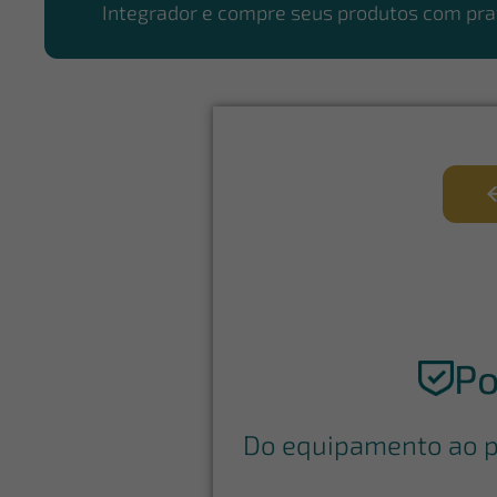
Integrador e compre seus produtos com pra
Po
Do equipamento ao pó