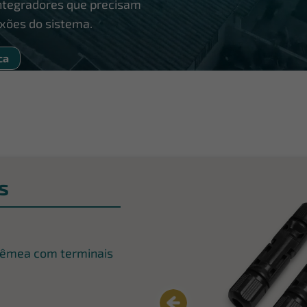
integradores que precisam
exões do sistema.
ca
s
fêmea com terminais