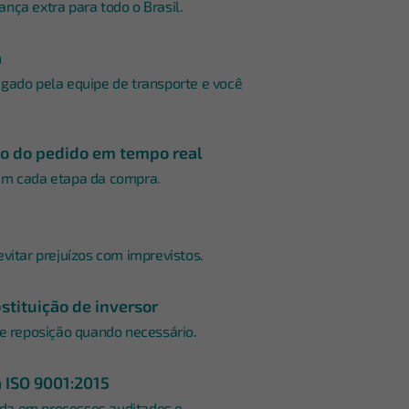
nça extra para todo o Brasil.
a
gado pela equipe de transporte e você
 do pedido em tempo real
em cada etapa da compra.
evitar prejuízos com imprevistos.
stituição de inversor
 e reposição quando necessário.
a ISO 9001:2015
da em processos auditados e