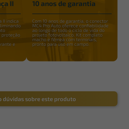
ça II
10 anos de garantia
 II indica
Com 10 anos de garantia, o conector
eliminando
MC4 Pro Auto oferece confiabilidade
nto
ao longo de todo o ciclo de vida do
r proteção
projeto fotovoltaico. Kit completo
macho e fêmea com terminais,
rante e
pronto para uso em campo.
 dúvidas sobre este produto