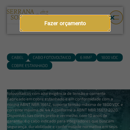
Fazer orçamento
CABEL
CABO FOTOVOLTAICO
6 MM²
1800 VDC
COBRE ESTANHADO
Cabo fotovoltaico Cabel
O cabo fotovoltaico Cabel 6 mm² é desenvolvido para sistemas
fotovoltaicos com alta exigência de tensão e corrente.
Fabricado em cobre estanhado e em conformidade com a
norma ABNT NBR 16612, suporta tensão máxima de 1800 VDC e
corrente máxima de 44 A conforme a ABNT NBR 16612:2020.
Disponível nas cores preto e vermelho, com 10 anos de
garantia, é o cabo indicado para integradores que buscam
segurança, durabilidade e conformidade normativa em seus