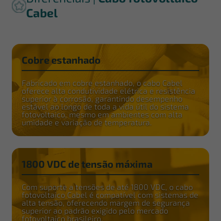
Cabel
Cobre estanhado
Fabricado em cobre estanhado, o cabo Cabel
oferece alta condutividade elétrica e resistência
superior à corrosão, garantindo desempenho
estável ao longo de toda a vida útil do sistema
fotovoltaico, mesmo em ambientes com alta
umidade e variação de temperatura.
1800 VDC de tensão máxima
Com suporte a tensões de até 1800 VDC, o cabo
fotovoltaico Cabel é compatível com sistemas de
alta tensão, oferecendo margem de segurança
superior ao padrão exigido pelo mercado
fotovoltaico brasileiro.