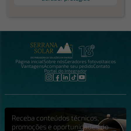
Página inicial
Sobre nós
Geradores fotovoltaicos
Vantagens
Acompanhe seu pedido
Contato
Portal do Integrador
Receba conteúdos técnicos,
promoções e oportunidades do