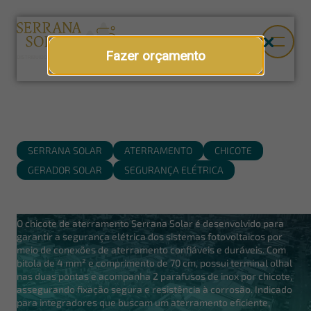
Fazer orçamento
SERRANA SOLAR
ATERRAMENTO
CHICOTE
GERADOR SOLAR
SEGURANÇA ELÉTRICA
Chicote de aterramento Serrana Solar
O chicote de aterramento Serrana Solar é desenvolvido para
garantir a segurança elétrica dos sistemas fotovoltaicos por
meio de conexões de aterramento confiáveis e duráveis. Com
bitola de 4 mm² e comprimento de 70 cm, possui terminal olhal
nas duas pontas e acompanha 2 parafusos de inox por chicote,
assegurando fixação segura e resistência à corrosão. Indicado
para integradores que buscam um aterramento eficiente,