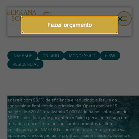
Fazer orçamento
INVERSOR
ON GRID
MONOFÁSICO
6 KW
RESIDENCIAL
Inversor Hypontech 6 kW
O inversor on grid monofásico Hypontech HPS-6000P conecta o
sistema fotovoltaico diretamente à rede elétrica, injetando
energia com 98,1% de eficiência e reduzindo a fatura do
consumidor final desde o primeiro dia. Opera com até 15
painéis de 620 W, totalizando 9.000 W de painel solar, com dois
MPPTs individuais que garantem máxima geração mesmo em
telhados com orientações ou sombreamentos distintos.
Certificado pelo INMETRO e com monitoramento gratuito via
aplicativo, é a solução para projetos residenciais de pequeno e