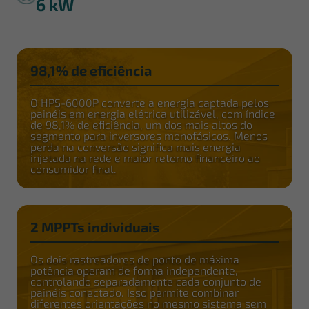
6 kW
98,1% de eficiência
O HPS-6000P converte a energia captada pelos
painéis em energia elétrica utilizável, com índice
de 98,1% de eficiência, um dos mais altos do
segmento para inversores monofásicos. Menos
perda na conversão significa mais energia
injetada na rede e maior retorno financeiro ao
consumidor final.
2 MPPTs individuais
Os dois rastreadores de ponto de máxima
potência operam de forma independente,
controlando separadamente cada conjunto de
painéis conectado. Isso permite combinar
diferentes orientações no mesmo sistema sem