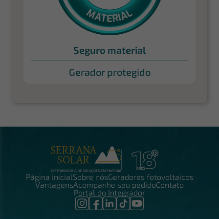
Seguro material
Gerador protegido
Página inicial
Sobre nós
Geradores fotovoltaicos
Vantagens
Acompanhe seu pedido
Contato
Portal do Integrador