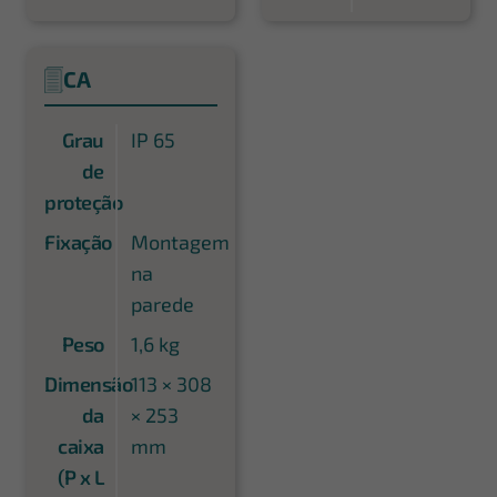
CA
Grau
IP 65
de
proteção
Fixação
Montagem
na
parede
Peso
1,6 kg
Dimensão
113 × 308
da
× 253
caixa
mm
(P x L