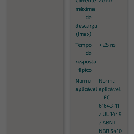
Corrente
20 kA
máxima
de
descarga
(Imax)
Tempo
< 25 ns
de
resposta
típico
Norma
Norma
aplicável
aplicável
- IEC
61643-11
/ UL 1449
/ ABNT
NBR 5410