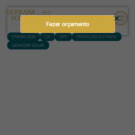
Fazer orçamento
STRING BOX
CA
DPS
PROTEÇÃO ELÉTRICA
GERADOR SOLAR
String box CA 40 A Clamper
A string box CA é um componente essencial para ampliar a
segurança elétrica de sistemas fotovoltaicos conectados à
rede. Aplicada no lado de corrente alternada, ela contribui
para a proteção da instalação solar após o inversor, auxiliando
no seccionamento do circuito e na proteção contra surtos de
tensão que podem comprometer equipamentos e
componentes da usina.
Composta por disjuntor e DPS, dispositivo de proteção contra
surtos, a string box CA para energia solar atua como uma
camada estratégica de segurança em projetos residenciais,
comerciais, rurais e industriais. Sua presença no sistema