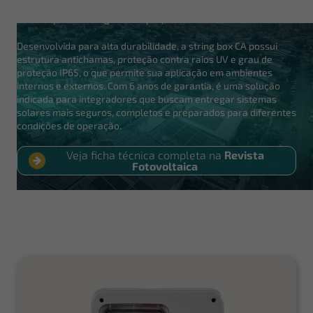
favorece uma instalação mais protegida, confiável e alinhada
às boas práticas exigidas em projetos fotovoltaicos.
Desenvolvida para alta durabilidade, a string box CA possui
estrutura antichamas, proteção contra raios UV e grau de
proteção IP65, o que permite sua aplicação em ambientes
internos e externos. Com 6 anos de garantia, é uma solução
indicada para integradores que buscam entregar sistemas
solares mais seguros, completos e preparados para diferentes
condições de operação.
Veja ficha técnica completa na
Revista
Fotovoltaica