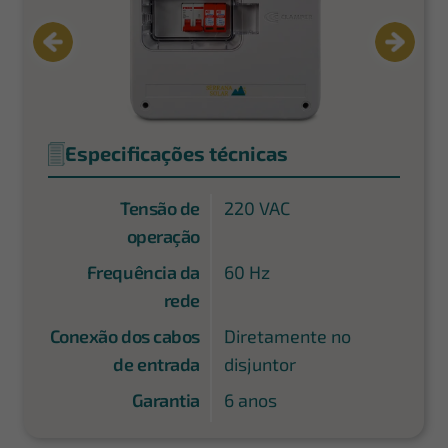
Especificações técnicas
Tensão de
220 VAC
operação
Frequência da
60 Hz
rede
Conexão dos cabos
Diretamente no
de entrada
disjuntor
Garantia
6 anos