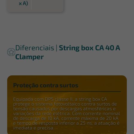
x A)
Diferenciais |
String box CA 40 A
Clamper
Proteção contra surtos
Equipada com DPS classe II, a string box CA
protege o sistema fotovoltaico contra surtos de
tensão causados por descargas atmosféricas e
variações da rede elétrica. Com corrente nominal
de descarga de 10 kA, corrente máxima de 20 kA
e tempo de resposta inferior a 25 ns, a atuação é
imediata e precisa.