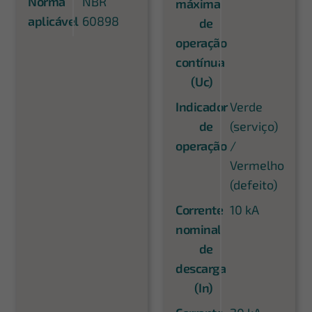
Norma
NBR
máxima
aplicável
60898
de
operação
contínua
(Uc)
Indicador
Verde
de
(serviço)
operação
/
Vermelho
(defeito)
Corrente
10 kA
nominal
de
descarga
(In)