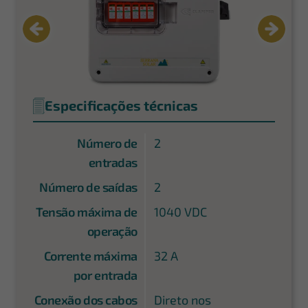
Especificações técnicas
Número de
2
entradas
Número de saídas
2
Tensão máxima de
1040 VDC
operação
Corrente máxima
32 A
por entrada
Conexão dos cabos
Direto nos