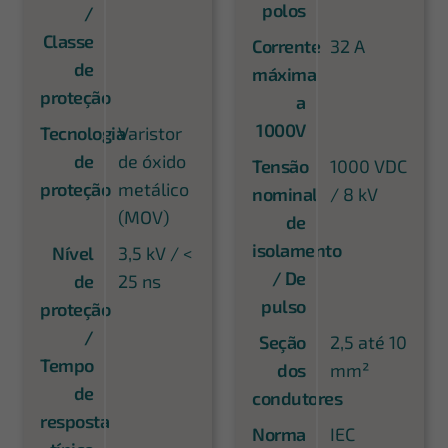
polos
/
Classe
Corrente
32 A
de
máxima
proteção
a
1000V
Tecnologia
Varistor
de
de óxido
Tensão
1000 VDC
proteção
metálico
nominal
/ 8 kV
(MOV)
de
isolamento
Nível
3,5 kV / <
/ De
de
25 ns
pulso
proteção
/
Seção
2,5 até 10
Tempo
dos
mm²
de
condutores
resposta
Norma
IEC