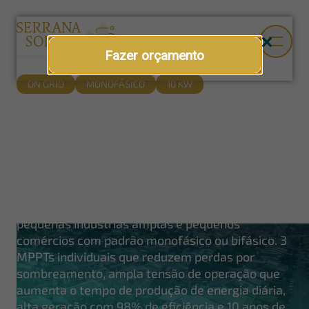
Fazer orçamento
ON GRID
MONOFÁSICO
10 KW
Geradores fotovoltaicos on grid
monofásico
Inversor Hypontech 10 kW + painéis Osda
620 W
Kit completo para residências, comércios e
pequenas indústrias amplas e pequenos
comércios com padrão monofásico ou bifásico. 3
MPPTs individuais que reduzem perdas por
sombreamento, ampla tensão de operação que
aumenta o tempo de produção de energia diária,
alta geração com 98% de eficiência e 10 anos de