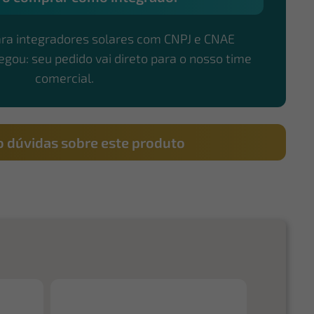
ara integradores solares com CNPJ e CNAE
hegou: seu pedido vai direto para o nosso time
comercial.
 dúvidas sobre este produto