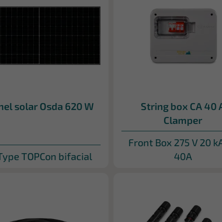
nel solar Osda 620 W
String box CA 40 
Clamper
Front Box 275 V 20 k
Type TOPCon bifacial
40A