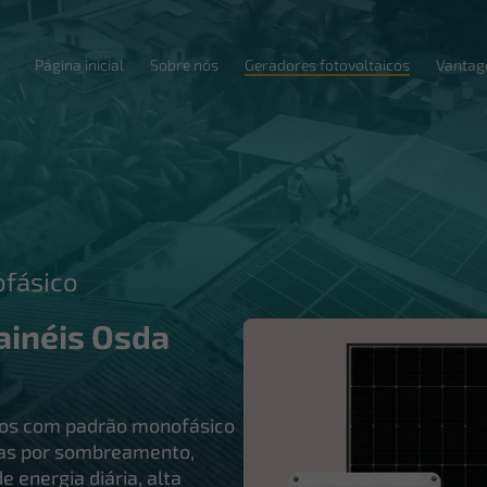
Página inicial
Sobre nós
Geradores fotovoltaicos
Vantag
ofásico
ainéis Osda
ios com padrão monofásico
rdas por sombreamento,
energia diária, alta