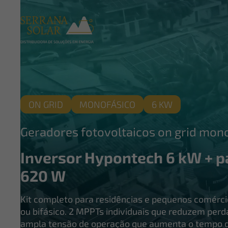
ON GRID
MONOFÁSICO
6 KW
Geradores fotovoltaicos on grid mon
Inversor Hypontech 6 kW + p
620 W
Kit completo para residências e pequenos comérc
ou bifásico. 2 MPPTs individuais que reduzem pe
ampla tensão de operação que aumenta o tempo de 