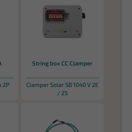
A
String box CC Clamper
A 2P
Clamper Solar SB 1040 V 2E
/ 2S