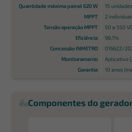
Quantidade máxima painel 620 W
15 unidade
MPPT
2 individuai
Tensão operação MPPT
50 a 550 V
Eficiência
98,1%
Concessão INMETRO
016622/20
Monitoramento
Aplicativo (
Garantia
10 anos (me
Componentes do gerado