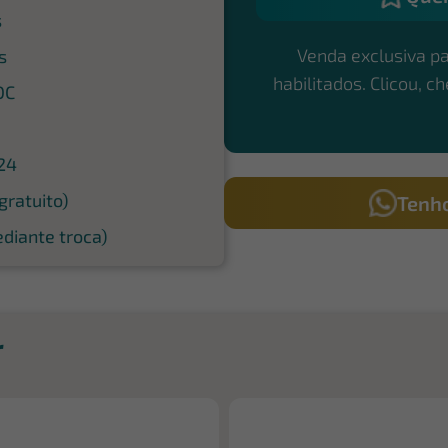
s
Venda exclusiva p
s
habilitados. Clicou, c
DC
24
gratuito)
Tenho
diante troca)
r