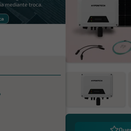
ia mediante troca.
ca
P
Quer