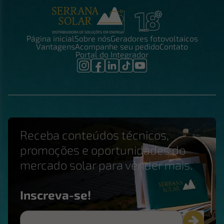
Página inicial
Sobre nós
Geradores fotovoltaicos
Vantagens
Acompanhe seu pedido
Contato
Portal do Integrador
Receba conteúdos técnicos,
promoções e oportunidades do
mercado solar para vender mais.
Inscreva-se!