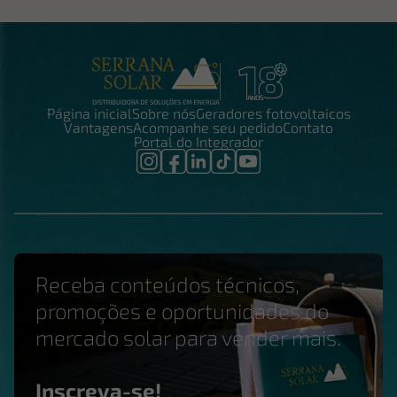
Página inicial
Sobre nós
Geradores fotovoltaicos
Vantagens
Acompanhe seu pedido
Contato
Portal do Integrador
Receba conteúdos técnicos,
promoções e oportunidades do
mercado solar para vender mais.
Inscreva-se!